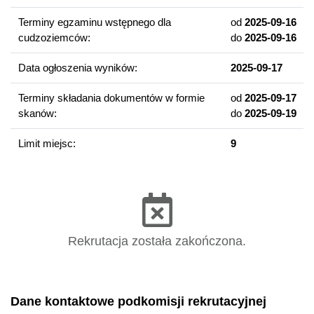
Wprowadzenie do biologii rejonów polarnych
Terminy egzaminu wstępnego dla
od
2025-09-16
Metody badań zjawisk ekologicznych i mikroewolucyjnych
cudzoziemców:
do
2025-09-16
w populacjach ludzkich
Data ogłoszenia wyników:
2025-09-17
Kompetencje absolwenta
Terminy składania dokumentów w formie
od
2025-09-17
Jako absolwent kierunku będziesz potrafił:
skanów:
do
2025-09-19
analizować, opisywać i wyjaśniać zjawiska przyrodnicze;
projektować i wykonywać eksperymenty laboratoryjne i
Limit miejsc:
9
terenowe,
posługiwać się nowoczesną aparaturą badawczą
powszechnie stosowaną w badaniach biologicznych,
wykorzystywać język naukowy nauk biologicznych i jej
dyscyplin zgodnie z wymaganiami określonymi dla poziomu
Rekrutacja została zakończona.
B2 Europejskiego Systemu Opisu Kształcenia Językowego.
Perspektywy zawodowe
Studia przygotują Cię do pracy:
Dane kontaktowe podkomisji rekrutacyjnej