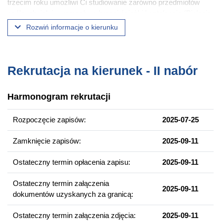
trzecim roku umożliwi Ci studiowanie zarówno przedmiotów
ogólnych, jak i w ramach wybranej ścieżki kształcenia (Biologia
molekularna, komórkowa i organizmalna lub Ekologia i biologia
Rozwiń informacje o kierunku
ewolucyjna).
W czasie studiów będziesz miał możliwość pracy w grupach,
jak i prowadzenia samodzielnych projektów badawczych oraz
Rekrutacja na kierunek - II nabór
udziału w programie praktyk zawodowych. Ponadto już na I
roku możesz uczestniczyć w tutoringu, czyli indywidualnej
Harmonogram rekrutacji
formie kształcenia, nakierowanej na integralny – obejmujący
wiedzę, umiejętności i postawy - rozwój studenta.
Rozpoczęcie zapisów:
2025-07-25
Wybrane przedmioty
Zamknięcie zapisów:
2025-09-11
Biologia molekularna
Biologia sądowa
Ostateczny termin opłacenia zapisu:
2025-09-11
Budowa i fizjologia zwierząt i człowieka
Ostateczny termin załączenia
2025-09-11
Epidemiologia środowiskowa
dokumentów uzyskanych za granicą:
Wirusy w środowisku: praktyczny kurs poszukiwania i
identyfikacji bakteriofagów
Ostateczny termin załączenia zdjęcia:
2025-09-11