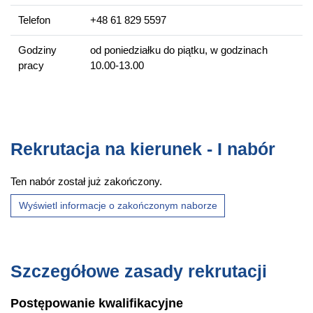
badawczej i analitycznej w instytucjach naukowo-
Telefon
+48 61 829 5597
badawczych oraz laboratoriach badawczych, kontrolnych i
diagnostycznych;
Godziny
od poniedziałku do piątku, w godzinach
w przemyśle;
pracy
10.00-13.00
w placówkach ochrony przyrody lub jednostkach
administracji na stanowiskach wymagających przygotowania
biologicznego, ośrodkach uprawy roślin i hodowli zwierząt;
w monitoringu badań klinicznych;
w administracji państwowej i samorządowej;
Rekrutacja na kierunek - I nabór
w redakcjach czasopism naukowych i popularnonaukowych.
Ten nabór został już zakończony.
Więcej informacji
Wyświetl informacje o zakończonym naborze
Wydziałowa strona kierunku
Szczegółowe zasady rekrutacji
Postępowanie kwalifikacyjne