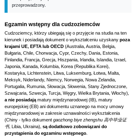
przeprowadzony.
Egzamin wstępny dla cudzoziemców
Cudzoziemcy, którzy ubiegają się o przyjęcie na studia na ten
kierunek i posiadają dokument o wykształceniu uzyskany
poza
krajami UE, EFTA lub OECD
(Australia, Austria, Belgia,
Bułgaria, Chile, Chorwacja, Cypr, Czechy, Dania, Estonia,
Finlandia, Francja, Grecja, Hiszpania, Irlandia, Islandia, Izrael,
Japonia, Kanada, Kolumbia, Korea (Republika Korei),
Kostaryka, Lichtenstein, Litwa, Luksemburg, Łotwa, Malta,
Meksyk, Niderlandy, Niemcy, Norwegia, Nowa Zelandia,
Portugalia, Rumunia, Słowacja, Słowenia, Stany Zjednoczone,
Szwajcaria, Szwecja, Turcja, Węgry, Wielka Brytania, Włochy),
a nie posiadają
matury międzynarodowej (IB), matury
europejskiej (EB) ani dokumentu uznanego na mocy umowy
międzynarodowej w zakresie uznawalności wykształcenia
(Chiny - tylko dokument
gaozhong biye zhengshu 高中毕业证
书
, Libia, Ukraina),
są dodatkowo zobowiązani do
przystąpienia do egzaminu wstępnego
.