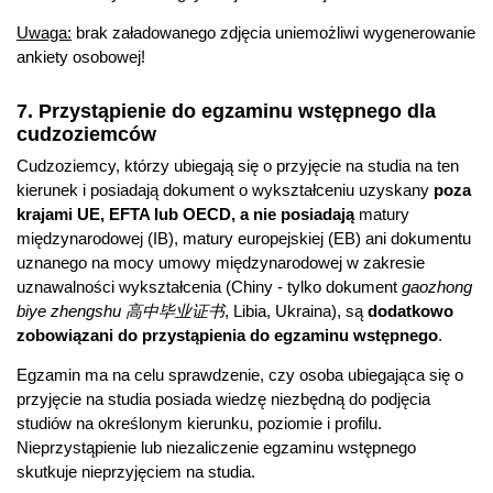
Uwaga:
brak załadowanego zdjęcia uniemożliwi wygenerowanie
ankiety osobowej!
7. Przystąpienie do egzaminu wstępnego dla
cudzoziemców
Cudzoziemcy, którzy ubiegają się o przyjęcie na studia na ten
kierunek i posiadają dokument o wykształceniu uzyskany
poza
krajami UE, EFTA lub OECD, a nie posiadają
matury
międzynarodowej (IB), matury europejskiej (EB) ani dokumentu
uznanego na mocy umowy międzynarodowej w zakresie
uznawalności wykształcenia (Chiny - tylko dokument
gaozhong
biye zhengshu 高中毕业证书
, Libia, Ukraina), są
dodatkowo
zobowiązani do przystąpienia do egzaminu wstępnego
.
Egzamin ma na celu sprawdzenie, czy osoba ubiegająca się o
przyjęcie na studia posiada wiedzę niezbędną do podjęcia
studiów na określonym kierunku, poziomie i profilu.
Nieprzystąpienie lub niezaliczenie egzaminu wstępnego
skutkuje nieprzyjęciem na studia.