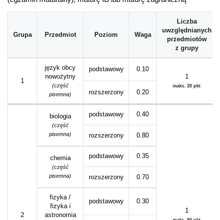
Liczba
uwzględnianych
Grupa
Przedmiot
Poziom
Waga
przedmiotów
z grupy
język obcy
podstawowy
0.10
nowożytny
1
1
(część
maks. 20 pkt
rozszerzony
0.20
pisemna)
podstawowy
0.40
biologia
(część
pisemna)
rozszerzony
0.80
podstawowy
0.35
chemia
(część
pisemna)
rozszerzony
0.70
fizyka /
podstawowy
0.30
fizyka i
1
2
astronomia
maks. 80 pkt